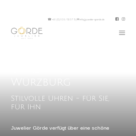
☎
+49 (0) 93 1 / 51 97 5
| ✉
info@juwelier-goerde.de
Uhren in
Würzburg
Stilvolle Uhren - für Sie,
für Ihn
Juwelier Görde verfügt über eine schöne