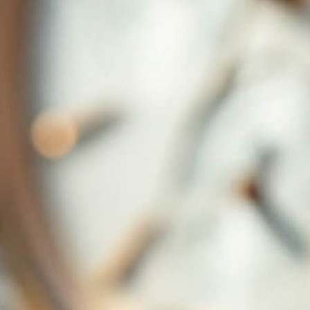
persönlich in unserem Juweliergeschäft in der
Würzburger Willhelmstraße und auch telefonisch
oder per E- Mail sind wir für Sie da.
Abeler & Söhne
349,00
€